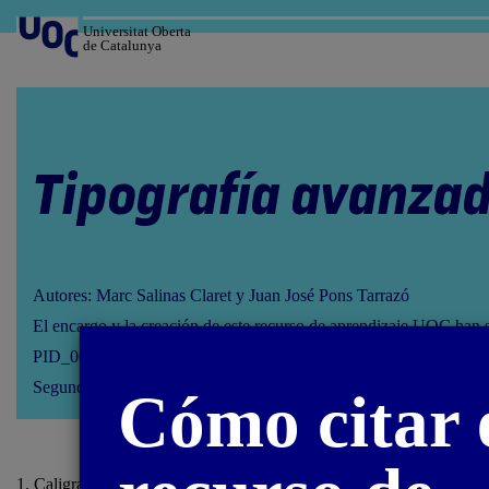
Salta
al
Universitat Oberta
de Catalunya
contenido
Tipografía avanza
Autores: Marc Salinas Claret y Juan José Pons Tarrazó
El encargo y la creación de este recurso de aprendizaje UOC han 
PID_00293634
Segunda edición: febrero 2023
Cómo citar 
1. Caligrafía y
lettering
/ 1.2. Caligrafía