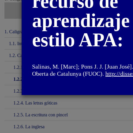
recurso de
aprendizaje 
1. Caligrafía y
estilo APA:
lettering
1.1. Introducción
1.2. Caligrafía
Salinas, M. [Marc]; Pons J. J. [Juan José]
1.2.1. La capital romana
Oberta de Catalunya (FUOC).
http://diss
1.2.2. La minúscula carolina
1.2.3. La letra itálica
1.2.4. Las letras góticas
1.2.5. La escritura con pincel
1.2.6. La inglesa