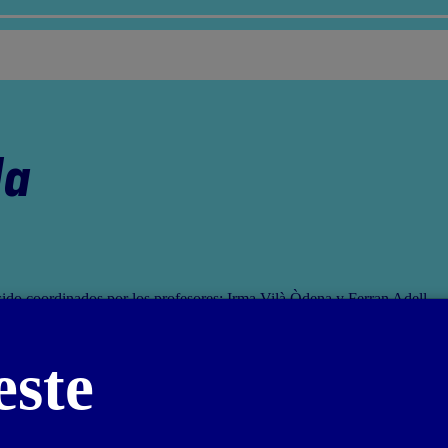
da
sido coordinados por los profesores: Irma Vilà Òdena y Ferran Adell
este