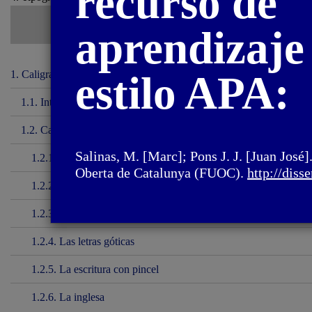
recurso de
aprendizaje 
1. Caligrafía y
estilo APA:
lettering
1.1. Introducción
1.2. Caligrafía
Salinas, M. [Marc]; Pons J. J. [Juan José]
1.2.1. La capital romana
Oberta de Catalunya (FUOC).
http://diss
1.2.2. La minúscula carolina
1.2.3. La letra itálica
1.2.4. Las letras góticas
1.2.5. La escritura con pincel
1.2.6. La inglesa