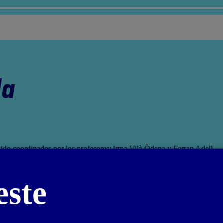
da
sido coordinados por los profesores: Irma Vilà Òdena y Ferran Adell
este