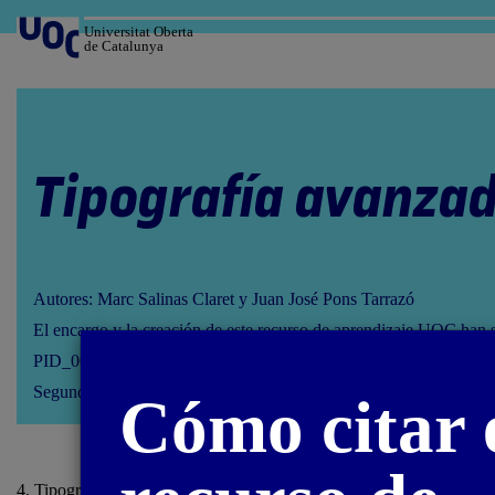
Salta
al
Universitat Oberta
de Catalunya
contenido
Tipografía avanza
Autores: Marc Salinas Claret y Juan José Pons Tarrazó
El encargo y la creación de este recurso de aprendizaje UOC han 
PID_00293634
Segunda edición: febrero 2023
Cómo citar 
4. Tipografía digital / 4.5. Algunas fuentes recomendadas