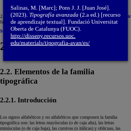
Salinas, M. [Marc]; Pons J. J. [Juan José].
(2023).
Tipografía avanzada
(2.a ed.) [recurso
2. Familia tipográfica / 2.2. Elementos de la
Imprimir
de aprendizaje textual]. Fundació Universitat
familia tipográfica
Oberta de Catalunya (FUOC).
Menú
http://disseny.recursos.uoc.
2. Familia tipográfica
edu/materials/tipografia-avan/
es/
2.2. Elementos de la familia
tipográfica
2.2.1. Introducción
Los signos alfabéticos y no alfabéticos que componen la familia
tipográfica son: las letras mayúsculas (o de caja alta), las letras
minúsculas (o de caja baja), las cursivas (o itálicas) y oblicuas, las