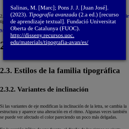
Salinas, M. [Marc]; Pons J. J. [Juan José].
(2023).
Tipografía avanzada
(2.a ed.) [recurso
2. Familia tipográfica / 2.3. Estilos de la familia
Imprimir
de aprendizaje textual]. Fundació Universitat
tipográfica
Oberta de Catalunya (FUOC).
Menú
http://disseny.recursos.uoc.
2. Familia tipográfica
edu/materials/tipografia-avan/
es/
2.3. Estilos de la familia tipográfica
2.3.2. Variantes de inclinación
Si las variantes de eje modifican la inclinación de la letra, se cambia la
estructura y aparece una alteración en el ritmo. Algunas veces también
se puede ver afectado el color pareciendo un poco más delgadas.