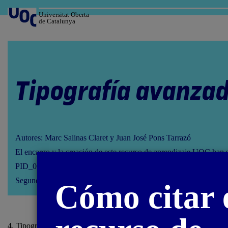
Salta
al
Universitat Oberta
de Catalunya
contenido
Tipografía avanza
Autores: Marc Salinas Claret y Juan José Pons Tarrazó
El encargo y la creación de este recurso de aprendizaje UOC han 
PID_00293634
Segunda edición: febrero 2023
Cómo citar 
4. Tipografía digital / 4.1. Breve historia de la tipografía digital