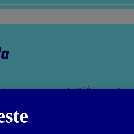
da
sido coordinados por los profesores: Irma Vilà Òdena y Ferran Adell
este