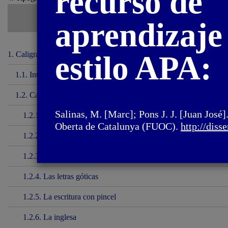
recurso de
aprendizaje 
1. Caligrafía y
estilo APA:
lettering
1.1. Introducción
1.2. Caligrafía
Salinas, M. [Marc]; Pons J. J. [Juan José]
1.2.1. La capital romana
Oberta de Catalunya (FUOC).
http://diss
1.2.2. La minúscula carolina
1.2.3. La letra itálica
1.2.4. Las letras góticas
1.2.5. La escritura con pincel
1.2.6. La inglesa