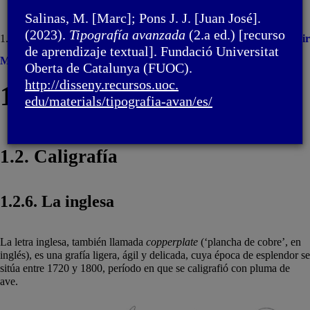
Salinas, M. [Marc]; Pons J. J. [Juan José].
(2023).
Tipografía avanzada
(2.a ed.) [recurso
1. Caligrafía y
lettering
/ 1.2. Caligrafía
Imprimir
de aprendizaje textual]. Fundació Universitat
Menú
Oberta de Catalunya (FUOC).
http://disseny.recursos.uoc.
1. Caligrafía y
lettering
edu/materials/tipografia-avan/
es/
1.2. Caligrafía
1.2.6. La inglesa
La letra inglesa, también llamada
copperplate
(‘plancha de cobre’, en
inglés), es una grafía ligera, ágil y delicada, cuya época de esplendor se
sitúa entre 1720 y 1800, período en que se caligrafió con pluma de
ave.