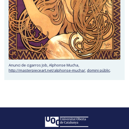
Anunci de cigarros Job, Alphonse Mucha,
http://masterpieceart.net/alphonse-mucha/
,
domini públic
.