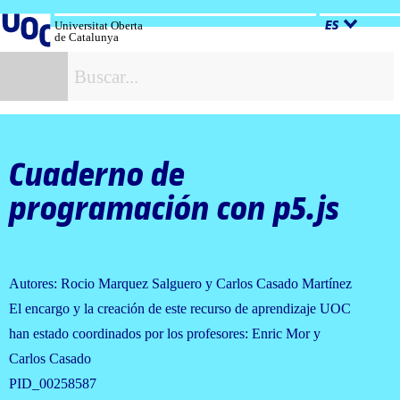
Salta
al
Universitat Oberta
ES
de Catalunya
contenido
B
Cuaderno de
programación con p5.js
Autores: Rocio Marquez Salguero y Carlos Casado Martínez
El encargo y la creación de este recurso de aprendizaje UOC
han estado coordinados por los profesores: Enric Mor y
Carlos Casado
PID_00258587