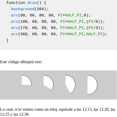
function 
draw
() {

background
(204);

arc
(90, 60, 80, 80, 
PI
+
HALF_PI
,0);

arc
(180, 60, 80, 80, 
PI
+
HALF_PI
,(
PI
/6));

arc
(270, 60, 80, 80, 
PI
+
HALF_PI
,(
PI
/3));

arc
(360, 60, 80, 80, 
PI
+
HALF_PI
,
HALF_PI
);

}
Este código dibujará esto:
Lo cual, si lo vemos como un reloj, equivale a las 12:15, las 12:20, las
12:25 y las 12:30.