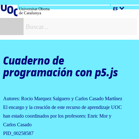
Salta
al
Universitat Oberta
ES
de Catalunya
contenido
B
Cuaderno de
programación con p5.js
Autores: Rocio Marquez Salguero y Carlos Casado Martínez
El encargo y la creación de este recurso de aprendizaje UOC
han estado coordinados por los profesores: Enric Mor y
Carlos Casado
PID_00258587