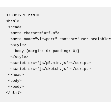
<!DOCTYPE html>

<html>

 <head>

  <meta charset="utf-8">

  <meta name="viewport" content="user-scalable=
  <style>

    body {margin: 0; padding: 0;}

  </style>

  <script src="js/p5.min.js"></script>

  <script src="js/sketch.js"></script>

 </head>

 <body>

 </body>

</html>