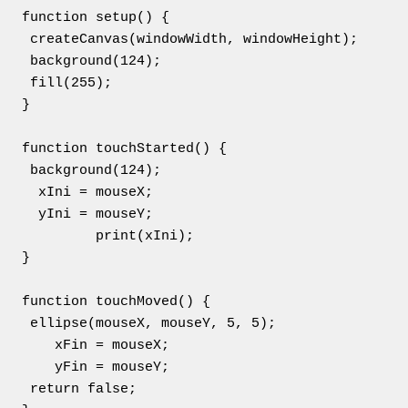
function setup() {

 createCanvas(windowWidth, windowHeight);

 background(124);

 fill(255);

}

function touchStarted() {

 background(124);

  xIni = mouseX;

  yIni = mouseY;

         print(xIni);

}

function touchMoved() {

 ellipse(mouseX, mouseY, 5, 5);

    xFin = mouseX;

    yFin = mouseY;

 return false;
