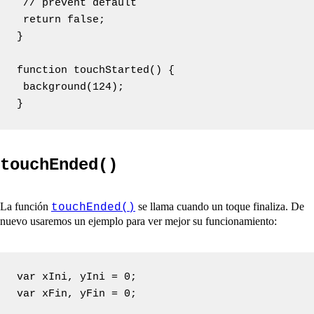
 // prevent default

 return false;

}

function touchStarted() {

 background(124);

touchEnded()
La función
se llama cuando un toque finaliza. De
touchEnded()
nuevo usaremos un ejemplo para ver mejor su funcionamiento:
var xIni, yIni = 0;

var xFin, yFin = 0;
