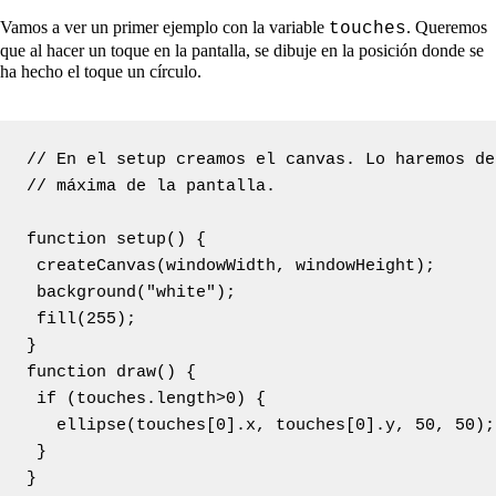
Vamos a ver un primer ejemplo con la variable
. Queremos
touches
que al hacer un toque en la pantalla, se dibuje en la posición donde se
ha hecho el toque un círculo.
// En el setup creamos el canvas. Lo haremos de
// máxima de la pantalla.

function setup() {

 createCanvas(windowWidth, windowHeight);

 background("white");

 fill(255);

}

function draw() {

 if (touches.length>0) {

   ellipse(touches[0].x, touches[0].y, 50, 50);

 }
