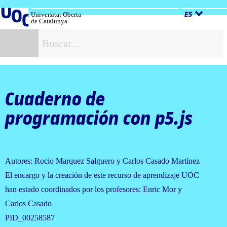
Salta
al
Universitat Oberta
ES
de Catalunya
contenido
B
Cuaderno de
programación con p5.js
Autores: Rocio Marquez Salguero y Carlos Casado Martínez
El encargo y la creación de este recurso de aprendizaje UOC
han estado coordinados por los profesores: Enric Mor y
Carlos Casado
PID_00258587