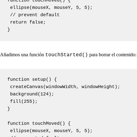
function touchMoved() {

 ellipse(mouseX, mouseY, 5, 5);

 // prevent default

 return false;

}
Añadimos una función
para borrar el contenido:
touchStarted()
function setup() {

 createCanvas(windowWidth, windowHeight);

 background(124);

 fill(255);

}

function touchMoved() {

 ellipse(mouseX, mouseY, 5, 5);
