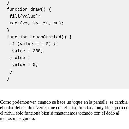
}

function draw() {

 fill(value);

 rect(25, 25, 50, 50);

}

function touchStarted() {

 if (value === 0) {

  value = 255;

 } else {

  value = 0;

 }

Como podemos ver, cuando se hace un toque en la pantalla, se cambia
el color del cuadro. Veréis que con el ratón funciona muy bien, pero en
el móvil solo funciona bien si mantenemos tocando con el dedo al
menos un segundo.