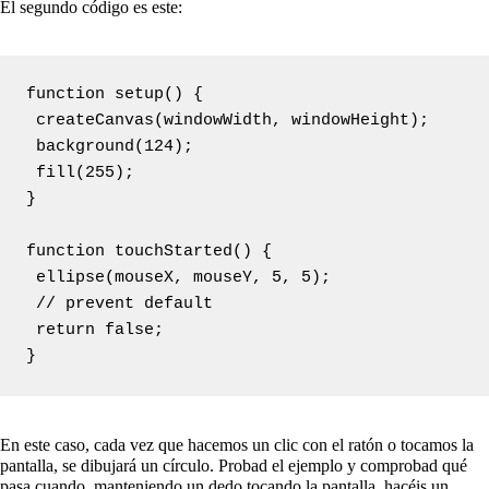
El segundo código es este:
function setup() {

 createCanvas(windowWidth, windowHeight);

 background(124);

 fill(255);

}

function touchStarted() {

 ellipse(mouseX, mouseY, 5, 5);

 // prevent default

 return false;

}
En este caso, cada vez que hacemos un clic con el ratón o tocamos la
pantalla, se dibujará un círculo. Probad el ejemplo y comprobad qué
pasa cuando, manteniendo un dedo tocando la pantalla, hacéis un