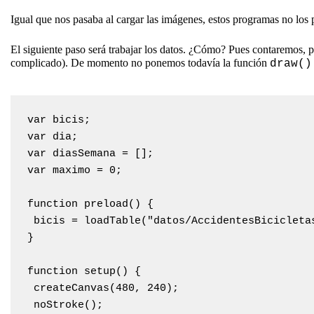
Igual que nos pasaba al cargar las imágenes, estos programas no los p
El siguiente paso será trabajar los datos. ¿Cómo? Pues contaremos, 
complicado). De momento no ponemos todavía la función
draw()
var bicis;

var dia;

var diasSemana = [];

var maximo = 0;

function preload() {

 bicis = loadTable("datos/AccidentesBicicletas
}

function setup() {

 createCanvas(480, 240);

 noStroke();
