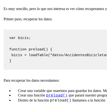
Es muy sencillo, pero lo que nos interesa es ver cómo recuperamos y
Primer paso, recuperar los datos.
var bicis;

function preload() {

 bicis = loadTable("datos/AccidentesBicicletas
}
Para recuperar los datos necesitamos:
Crear una variable que usaremos para guardar los datos. M
Crear una función
que parará nuestro progra
preload()
Dentro de la función
llamamos a la función
preload()