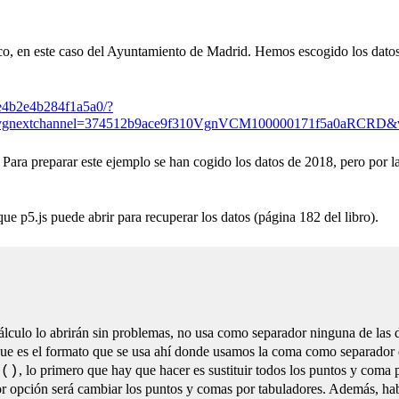
co, en este caso del Ayuntamiento de Madrid. Hemos escogido los datos 
fbe4b2e4b284f1a5a0/?
nextchannel=374512b9ace9f310VgnVCM100000171f5a0aRCRD&vg
ara preparar este ejemplo se han cogido los datos de 2018, pero por l
que p5.js puede abrir para recuperar los datos (página 182 del libro).
álculo lo abrirán sin problemas, no usa como separador ninguna de las
e es el formato que se usa ahí donde usamos la coma como separador 
, lo primero que hay que hacer es sustituir todos los puntos y coma
e()
 opción será cambiar los puntos y comas por tabuladores. Además, hab