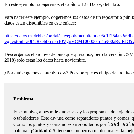
En este ejemplo trabajaremos el capítulo 12 «Data», del libro.
Para hacer este ejemplo, cogeremos los datos de un repositorio públi
datos están disponibles en este enlace:
https://datos.madrid.es/portal/site/egob/menuitem.c05c1f754a33a9
vgnextoid=20f4a87ebb65b510VgnVCM1000001d4a900aRCRD&vg
Descargamos el archivo del año que queramos, pero la versión CSV. P
2018) solo están los datos hasta noviembre.
¿Por qué cogemos el archivo
csv
? Pues porque es el tipo de archivo 
Problema
Este archivo, a pesar de que es
csv
y los programas de hoja de c
o tabuladores. Este
csv
usa como separadores puntos y comas, qu
Como los puntos y coma no están soportados por
loadTabl
habitual.
¡Cuidado!
Si tenemos números con decimales, la mejor