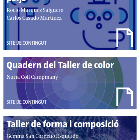
autor/autors:
Rocio Marquez Salguero
Carlos Casado Martínez
DEL
SITE DE CONTINGUT
TIPUS:
Quadern del Taller de color
autor/autors:
Núria Coll Campmany
DEL
SITE DE CONTINGUT
TIPUS:
Taller de forma i composició
autor/autors:
Gemma San Cornelio Esquerdo