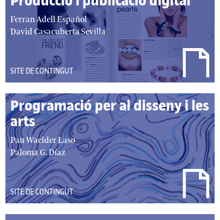
Producció i publicació digital
autor/autors:
Ferran Adell Español
David Casacuberta Sevilla
DEL
SITE DE CONTINGUT
TIPUS:
Programació per al disseny i les
arts
autor/autors:
Pau Waelder Laso
Paloma G. Díaz
DEL
SITE DE CONTINGUT
TIPUS: