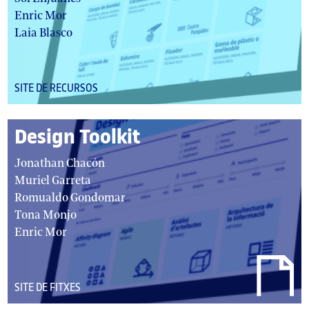
Enric Mor
Laia Blasco
DEL
SITE DE RECURSOS
TIPUS:
Design Toolkit
autor/autors:
Jonathan Chacón
Muriel Garreta
Romualdo Gondomar
Tona Monjo
Enric Mor
DEL
SITE DE FITXES
TIPUS: