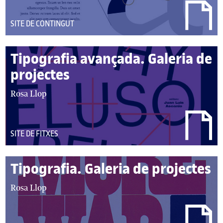
DEL
SITE DE CONTINGUT
TIPUS:
Tipografia avançada. Galeria de
projectes
autor/autors:
Rosa Llop
DEL
SITE DE FITXES
TIPUS:
Tipografia. Galeria de projectes
autor/autors:
Rosa Llop