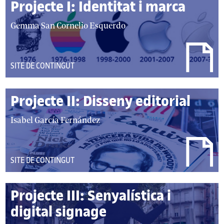
Projecte I: Identitat i marca
autor/autors:
Gemma San Cornelio Esquerdo
DEL
SITE DE CONTINGUT
TIPUS:
Projecte II: Disseny editorial
autor/autors:
Isabel García Fernández
DEL
SITE DE CONTINGUT
TIPUS:
Projecte III: Senyalística i
digital signage