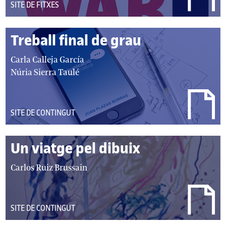
DEL
SITE DE FITXES
TIPUS:
Treball final de grau
autor/autors:
Carla Calleja García
Núria Sierra Taulé
DEL
SITE DE CONTINGUT
TIPUS:
Un viatge pel dibuix
autor/autors:
Carlos Ruiz Brussain
DEL
SITE DE CONTINGUT
TIPUS: