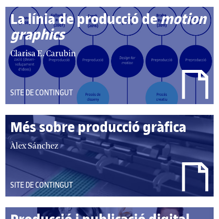
La línia de producció de
motion
graphics
autor/autors:
Clarisa E. Carubin
DEL
SITE DE CONTINGUT
TIPUS:
Més sobre producció gràfica
autor/autors:
Àlex Sánchez
DEL
SITE DE CONTINGUT
TIPUS: