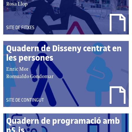
autor/autors:
Rosa Llop
DEL
SITE DE FITXES
TIPUS:
Quadern de Disseny centrat en
les persones
autor/autors:
Enric Mor
Romualdo Gondomar
DEL
SITE DE CONTINGUT
TIPUS:
Quadern de programació amb
p5.js