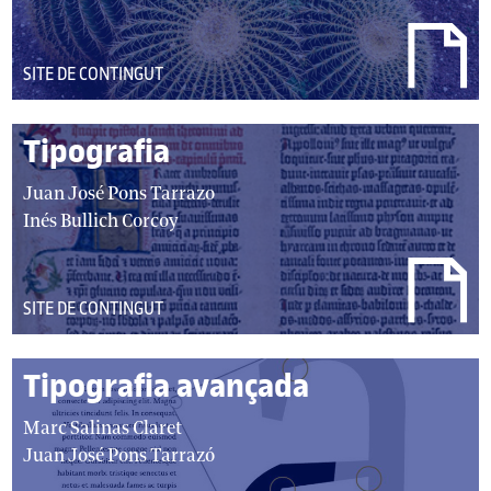
DEL
SITE DE CONTINGUT
TIPUS:
Tipografia
autor/autors:
Juan José Pons Tarrazo
Inés Bullich Corcoy
DEL
SITE DE CONTINGUT
TIPUS:
Tipografia avançada
autor/autors:
Marc Salinas Claret
Juan José Pons Tarrazó