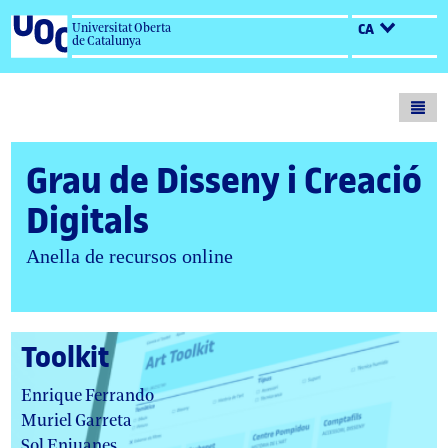
Universitat Oberta
CA
de Catalunya
Toogl
men
Grau de Disseny i Creació
Digitals
Anella de recursos online
Toolkit
autor/autors:
Enrique Ferrando
Muriel Garreta
Sol Enjuanes