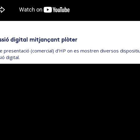
sió digital mitjançant plòter
e presentació (comercial) d’HP on es mostren diversos dispositius 
ó digital.