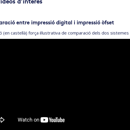
Vídeos d’interès
ació entre impressió digital i impressió òfset
ó (en castellà) força il·lustrativa de comparació dels dos sisteme