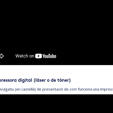
ressora digital (làser o de tòner)
ivulgatiu (en castellà) de presentació de com funciona una impress