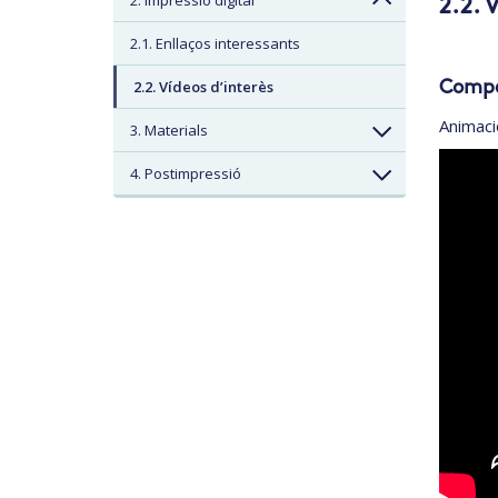
2. Impressió digital
2.2. 
2.1. Enllaços interessants
2.2. Vídeos d’interès
Compar
Animaci
3. Materials
4. Postimpressió