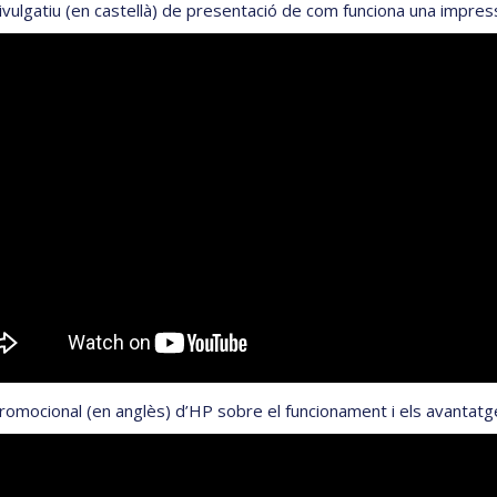
vulgatiu (en castellà) de presentació de com funciona una impressor
romocional (en anglès) d’HP sobre el funcionament i els avantatge