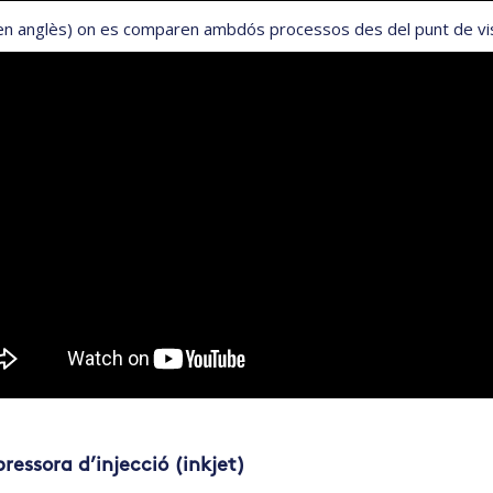
en anglès) on es comparen ambdós processos des del punt de vista
ressora d’injecció (inkjet)