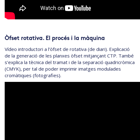
Òfset rotativa. El procés i la màquina
Vídeo introductori a l’òfset de rotativa (de diari). Explicació
de la generació de les planxes òfset mitjançant CTP. També
s’explica la tècnica del tramat i de la separació quadricròmica
(CMYK), per tal de poder imprimir imatges modulades
cromàtiques (fotografies).