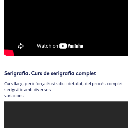
Serigrafia. Curs de serigrafia complet
Curs llarg, però força il·lustratiu i detallat, del procés complet
serigràfic amb diverses
variacions.