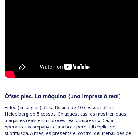
Òfset plec. La màquina (una impressió real)
Vídeo (en anglès) d’una Roland de 10 cossos i d’una
Heidelberg de 5 cossos. En aquest cas, es mostren dues
màquines reals en un procés real d’impressió. Cada
operació s’acompanya d’una breu però útil explicació
subtitulada. A més, es presenta el control del treball des de