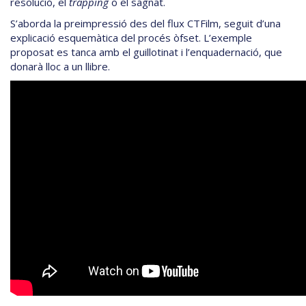
resolució, el
trapping
o el sagnat.
S’aborda la preimpressió des del flux CTFilm, seguit d’una
explicació esquemàtica del procés òfset. L’exemple
proposat es tanca amb el guillotinat i l’enquadernació, que
donarà lloc a un llibre.