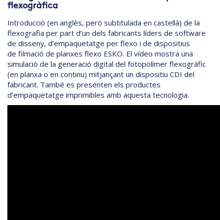
flexogràfica
Introducció (en anglès, però subtitulada en castellà) de la
flexografia per part d’un dels fabricants líders de software
de disseny, d’empaquetatge per flexo i de dispositius
de filmació de planxes flexo ESKO. El vídeo mostra una
simulació de la generació digital del fotopolímer flexogràfic
(en planxa o en continu) mitjançant un dispositiu CDI del
fabricant. També es presenten els productes
d’empaquetatge imprimibles amb aquesta tecnologia.