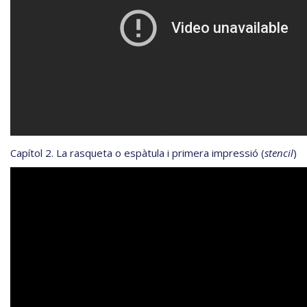
Capítol 2. La rasqueta o espàtula i primera impressió (
stencil
)