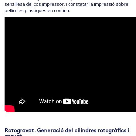
senzillesa del cos impressor, i constatar la impressió sobre
pel·lícules plàstiques en continu.
Rotogravat. Generació del cilindres rotogràfics i