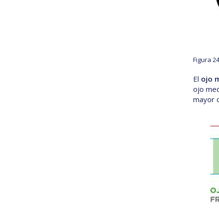
Figura 2
El
ojo 
ojo medi
mayor q