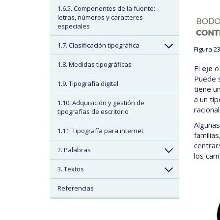
1.6.5. Componentes de la fuente:
letras, números y caracteres
especiales
1.7. Clasificación tipográfica
Figura 2
1.8. Medidas tipográficas
El
eje
o 
Puede s
1.9. Tipografía digital
tiene u
a un ti
1.10. Adquisición y gestión de
racional
tipografías de escritorio
Algunas
1.11. Tipografía para internet
familia
centrars
2. Palabras
los cam
3. Textos
Referencias