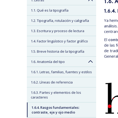
1. Letras
1.6. 
1.1. Qué es la tipografía
1.6.4.
Ya hemo
1.2. Tipografía, rotulación y caligrafía
análisi
1.3. Escritura y proceso de lectura
centrar
El
cont
1.4. Factor lingüístico y factor gráfico
de las 
de trad
1.5. Breve historia de la tipografía
General
1.6. Anatomía del tipo
1.6.1. Letras, familias, fuentes y estilos
1.6.2. Líneas de referencia
1.6.3. Partes y elementos de los
caracteres
1.6.4. Rasgos fundamentales:
contraste, eje y ojo medio