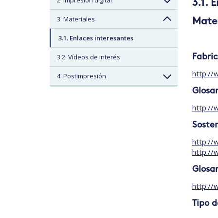
2. Impresión digital
3.1. 
3. Materiales
Mater
3.1. Enlaces interesantes
3.2. Vídeos de interés
Fabric
http://
4. Postimpresión
Glosar
http://
Sosten
http://
http://
Glosar
http://
Tipo d