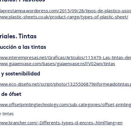
/laprestampa.wordpress.com/2015/09/28/tipos-de-plastico-usos-
www.plastic-sheets.co.uk/product-range/types-of-plastic-sheet/
iales. Tintas
ucción a las tintas
www.interempresas.net/Graficas/Articulos/115479-Las-tintas-de
www.guiaenvase.com/bases/guiaenvase.nsf/V02wn/tintas
 y sostenibilidad
www.eco-diseño.net/script/photo/1325506879informeaidotintas.
 de ófset
www.offsetprintingtechnology.com/sub-categories/offset-printing
 tintas
www.brancher.com/-Differents-types-d-encres-.html?lang=en