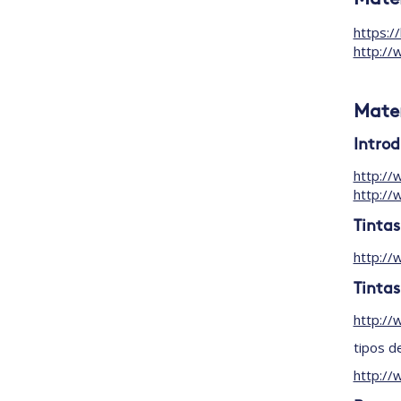
https:/
http://
Mater
Introd
http://
http://
Tintas
http://
Tintas
http://
tipos de
http://