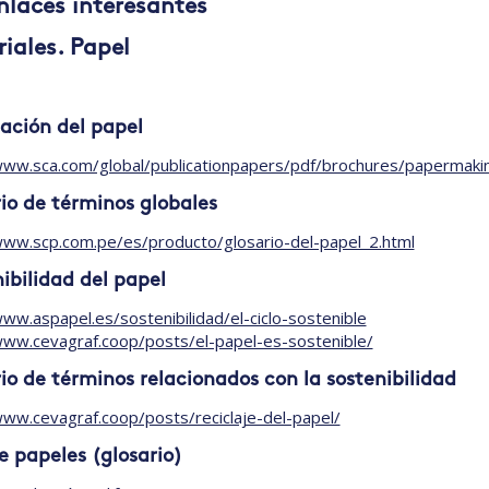
Enlaces interesantes
iales. Papel
ación del papel
www.sca.com/global/publicationpapers/pdf/brochures/papermaki
io de términos globales
www.scp.com.pe/es/producto/glosario-del-papel_2.html
ibilidad del papel
www.aspapel.es/sostenibilidad/el-ciclo-sostenible
www.cevagraf.coop/posts/el-papel-es-sostenible/
io de términos relacionados con la sostenibilidad
www.cevagraf.coop/posts/reciclaje-del-papel/
e papeles (glosario)