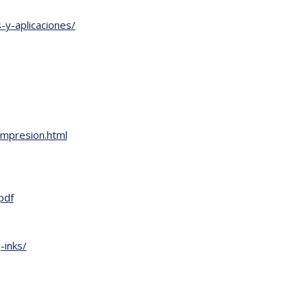
y-aplicaciones/
impresion.html
pdf
-inks/