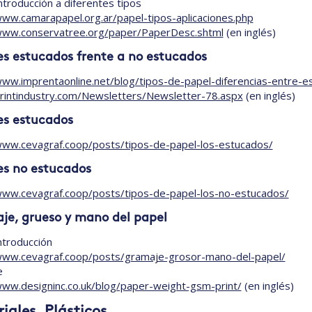
ntroducción a diferentes tipos
www.camarapapel.org.ar/papel-tipos-aplicaciones.php
www.conservatree.org/paper/PaperDesc.shtml
(en inglés)
es estucados frente a no estucados
www.imprentaonline.net/blog/tipos-de-papel-diferencias-entre-e
printindustry.com/Newsletters/Newsletter-78.aspx
(en inglés)
es estucados
www.cevagraf.coop/posts/tipos-de-papel-los-estucados/
es no estucados
www.cevagraf.coop/posts/tipos-de-papel-los-no-estucados/
je, grueso y mano del papel
ntroducción
www.cevagraf.coop/posts/gramaje-grosor-mano-del-papel/
e
www.designinc.co.uk/blog/paper-weight-gsm-print/
(en inglés)
iales. Plásticos