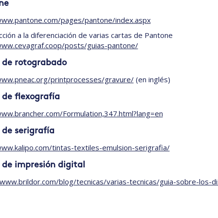
ne
/www.pantone.com/pages/pantone/index.aspx
cción a la diferenciación de varias cartas de Pantone
www.cevagraf.coop/posts/guias-pantone/
s de rotograbado
www.pneac.org/printprocesses/gravure/
(en inglés)
 de flexografía
www.brancher.com/Formulation,347.html?lang=en
 de serigrafía
www.kalipo.com/tintas-textiles-emulsion-serigrafia/
 de impresión digital
/www.brildor.com/blog/tecnicas/varias-tecnicas/guia-sobre-los-di