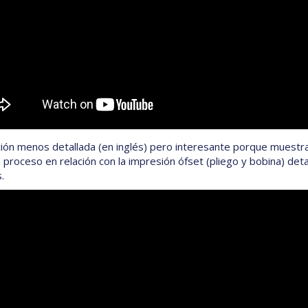
ción menos detallada (en inglés) pero interesante porque muestra
 proceso en relación con la impresión ófset (pliego y bobina) det
.