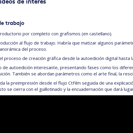
Vídeos de interés
de trabajo
ntroductorio por completo con grafismos (en castellano).
roducción al flujo de trabajo. Habría que matizar algunos parámet
panorámica del proceso.
el proceso de creación gráfica desde la autoedición digital hasta la
 de autoedición interesante, presentando fases como los diferent
sición. También se abordan parámetros como el arte final, la resol
da la preimpresión desde el flujo CtFilm seguida de una explicac
o se cierra con el guillotinado y la encuadernación que dará lugar 