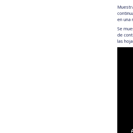
Muestra
continu
en una 
Se mues
de contr
las hoj