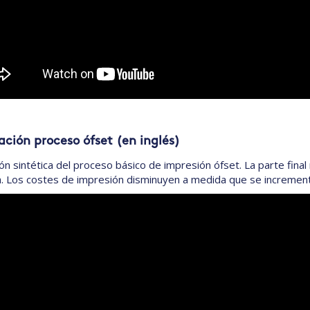
ación proceso ófset (en inglés)
ón sintética del proceso básico de impresión ófset. La parte fina
. Los costes de impresión disminuyen a medida que se incrementa