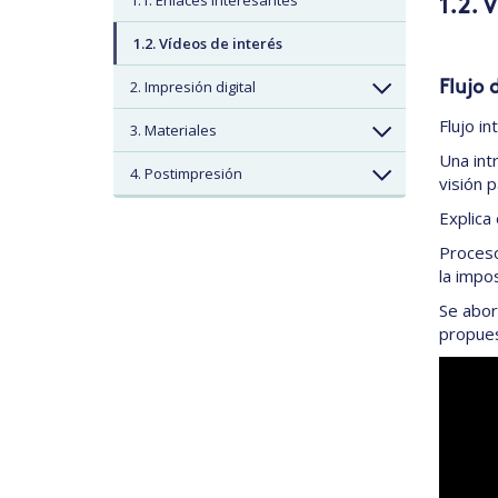
1.1. Enlaces interesantes
1.2. 
1.2. Vídeos de interés
2. Impresión digital
Flujo 
Flujo i
3. Materiales
Una int
4. Postimpresión
visión 
Explica 
Proceso
la impo
Se abor
propuest