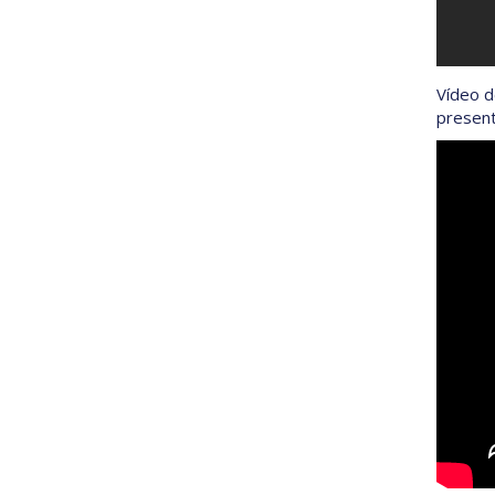
Vídeo d
present