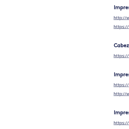
Impres
http://
https:/
Cabeza
https:/
Impres
https:/
http://
Impres
https:/