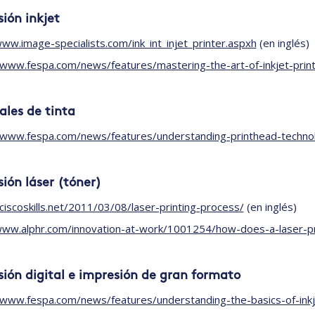
ión inkjet
www.image-specialists.com/ink_int_injet_printer.aspxh
(en inglés)
/www.fespa.com/news/features/mastering-the-art-of-inkjet-print
les de tinta
/www.fespa.com/news/features/understanding-printhead-technol
ión láser (tóner)
/ciscoskills.net/2011/03/08/laser-printing-process/
(en inglés)
www.alphr.com/innovation-at-work/1001254/how-does-a-laser-p
ión digital e impresión de gran formato
/www.fespa.com/news/features/understanding-the-basics-of-inkj