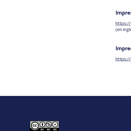
Impres
https:/
(en ingl
Impres
https:/