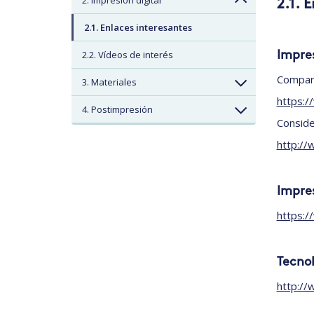
2. Impresión digital
2.1. 
2.1. Enlaces interesantes
2.2. Vídeos de interés
Impres
Compara
3. Materiales
https:/
4. Postimpresión
Conside
http://
Impres
https:/
Tecnol
http://