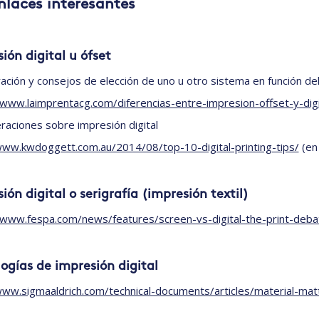
Enlaces interesantes
ión digital u ófset
ción y consejos de elección de uno u otro sistema en función de
/www.laimprentacg.com/diferencias-entre-impresion-offset-y-digi
raciones sobre impresión digital
www.kwdoggett.com.au/2014/08/top-10-digital-printing-tips/
(en 
ión digital o serigrafía (impresión textil)
/www.fespa.com/news/features/screen-vs-digital-the-print-deba
ogías de impresión digital
www.sigmaaldrich.com/technical-documents/articles/material-matte