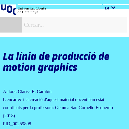
Salta
al
Universitat Oberta
CA
de Catalunya
contingut
C
La línia de producció de
motion graphics
Autora: Clarisa E. Carubin
L'encàrrec i la creació d'aquest material docent han estat
coordinats per la professora: Gemma San Cornelio Esquerdo
(2018)
PID_00259898