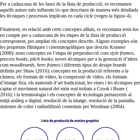
Per a cadascuna de les fases de la línia de producció, es recomanen
aquells autors més influents i/o que descriuen de manera més detallada
les tècniques i processos implicats en cada cicle (vegeu la figura 4).
Finalment, en relació amb certs conceptes aïllats, es recomana tenir-los
en compte per a cadascuna de les etapes de la línia de producció
corresponent, per ampliar els conceptes descrits. Alguns exemples són
les propietats fílmiques i cinematogràfiques que descriu Krasner
(2008): nous conceptes en l’etapa de preproducció com
style frames
,
process books
,
pitch books
; noves tècniques per a la generació d’idees
com
moodboards
,
hero frames
i diferents tipus de
design boards
definits per Shaw (2016); conceptes en la producció referents a la
càmera, els formats de vídeo, la compressió de vídeo, els formats
d’imatge fixa, els materials d’art tradicional, les eines i les tècniques per
captar el moviment natural del món real trobats a Crook i Beare (
2016); i la terminologia i els conceptes de tecnologia pertanyents al
mitjà anàleg o digital, resolució de la imatge, resolució de la pantalla,
sistemes de color i radiodifusió comentats per Woolman (2004).