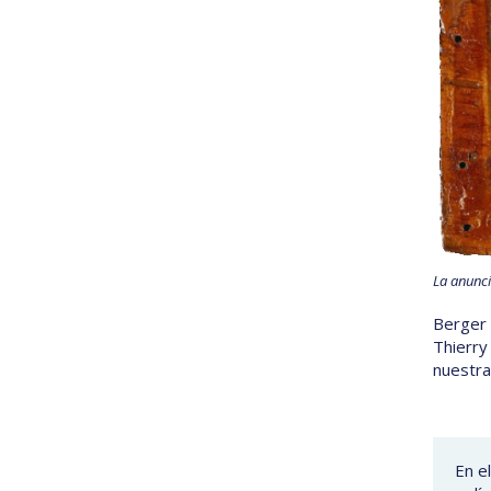
La anunci
Berger 
Thierry
nuestra
En e