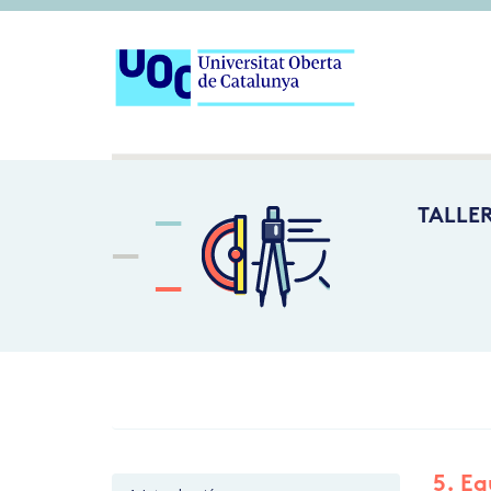
TALLE
5. Eq