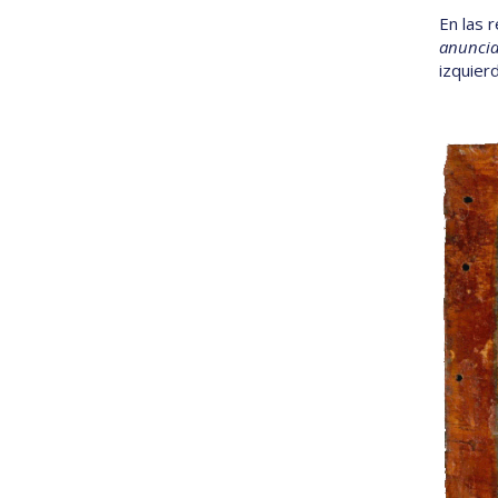
En las 
anuncia
izquierd