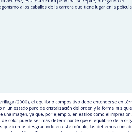
cula
Ben Hur
, esta estructura piramidal se repite, otorgando el
gonismo a los caballos de la carrera que tiene lugar en la película
rrillaga (2000), el equilibrio compositivo debe entenderse en térm
 ni un estado puro de cristalización del orden y la forma; ni siquie
de una imagen, ya que, por ejemplo, en estilos como el impresioni
 de color puede ser más determinante que el equilibrio de la orga
s que iremos desgranando en este módulo, las debemos conside