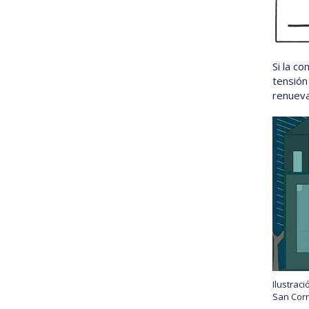
Si la c
tensión
renueva
Ilustrac
San Corn