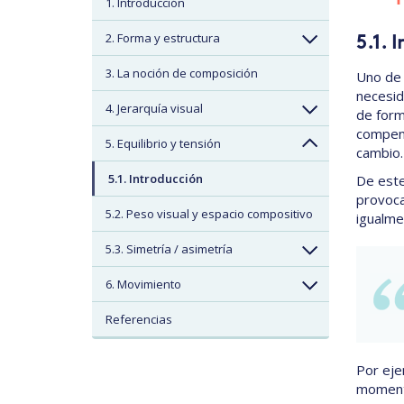
1. Introducción
2. Forma y estructura
5.1. 
3. La noción de composición
Uno de 
necesid
4. Jerarquía visual
de form
compens
5. Equilibrio y tensión
cambio. 
5.1. Introducción
De este
provoca
5.2. Peso visual y espacio compositivo
igualmen
5.3. Simetría / asimetría
6. Movimiento
Referencias
Por eje
momento