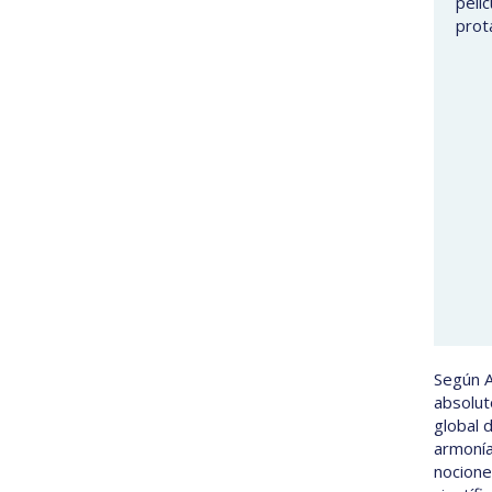
pelí
prota
Según A
absoluto
global 
armonía
nocione