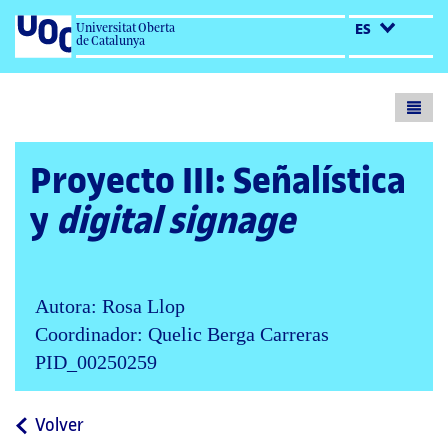
Universitat Oberta
ES
de Catalunya
Toogl
menu
Proyecto III: Señalística
y
digital signage
Autora: Rosa Llop
Coordinador: Quelic Berga Carreras
PID_00250259
a
Volver