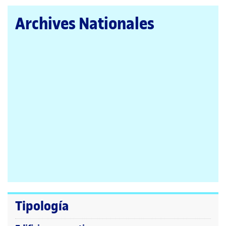
la
página
Archives Nationales
principal
Tipología