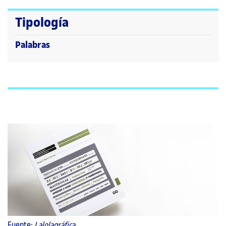
Tipología
Palabras
Fuente:
Lalolagráfica
.