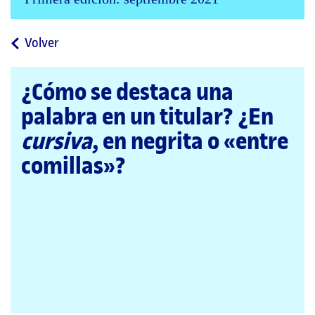
a
Volver
la
página
¿Cómo se destaca una
principal
palabra en un titular? ¿En
cursiva
, en negrita o «entre
comillas»?