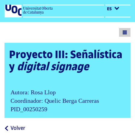
Universitat Oberta
ES
de Catalunya
Toogl
menu
Proyecto III: Señalística
y
digital signage
Autora: Rosa Llop
Coordinador: Quelic Berga Carreras
PID_00250259
a
Volver