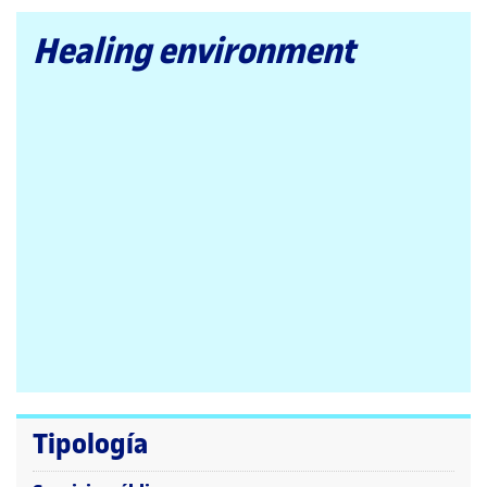
la
página
Healing environment
principal
Tipología