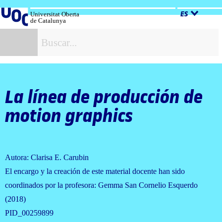
Salta
al
Universitat Oberta
ES
de Catalunya
contenido
B
La línea de producción de
motion graphics
Autora: Clarisa E. Carubin
El encargo y la creación de este material docente han sido
coordinados por la profesora: Gemma San Cornelio Esquerdo
(2018)
PID_00259899